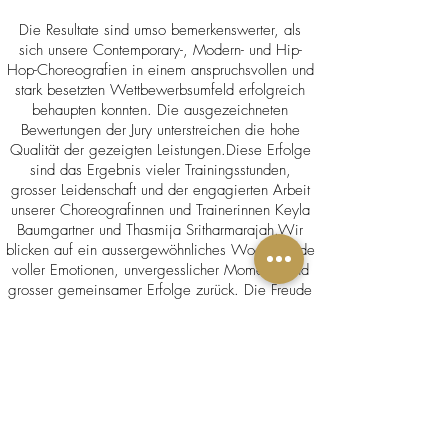
Die Resultate sind umso bemerkenswerter, als
sich unsere Contemporary-, Modern- und Hip-
Hop-Choreografien in einem anspruchsvollen und
stark besetzten Wettbewerbsumfeld erfolgreich
behaupten konnten. Die ausgezeichneten
Bewertungen der Jury unterstreichen die hohe
Qualität der gezeigten Leistungen.Diese Erfolge
sind das Ergebnis vieler Trainingsstunden,
grosser Leidenschaft und der engagierten Arbeit
unserer Choreografinnen und Trainerinnen Keyla
Baumgartner und Thasmija Sritharmarajah.Wir
blicken auf ein aussergewöhnliches Wochenende
voller Emotionen, unvergesslicher Momente und
grosser gemeinsamer Erfolge zurück. Die Freude
über die erzielten Resultate ist riesig und macht
uns als Tanzstudio unglaublich stolz.
Flashmob in der Stadt Solothurn
am 22.8.26 - Save the Date!